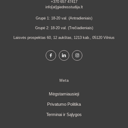
+370 657 47417
info[at]giedresstudija.lt
Grupė 1: 18-20 val. (Antradieniais)
Grupė 2: 18-20 val. (Trečiadieniais)
Laisvės prospektas 60, 12 aukštas, 1213 kab., 05120 Vilnius
Meta
Mėgstamiausieji
Privatumo Politika
Terminai ir Sąlygos