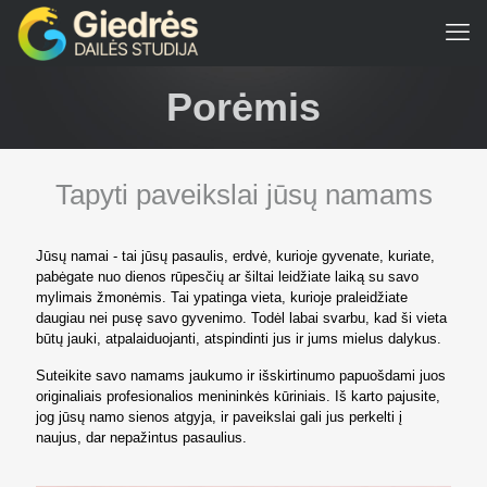
Porėmis
Tapyti paveikslai jūsų namams
Jūsų namai - tai jūsų pasaulis, erdvė, kurioje gyvenate, kuriate,
pabėgate nuo dienos rūpesčių ar šiltai leidžiate laiką su savo
mylimais žmonėmis. Tai ypatinga vieta, kurioje praleidžiate
daugiau nei pusę savo gyvenimo. Todėl labai svarbu, kad ši vieta
būtų jauki, atpalaiduojanti, atspindinti jus ir jums mielus dalykus.
Suteikite savo namams jaukumo ir išskirtinumo papuošdami juos
originaliais profesionalios menininkės kūriniais. Iš karto pajusite,
jog jūsų namo sienos atgyja, ir paveikslai gali jus perkelti į
naujus, dar nepažintus pasaulius.