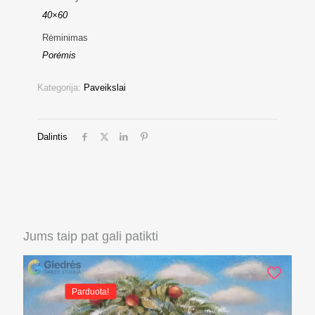
40×60
Rėminimas
Porėmis
Kategorija:
Paveikslai
Dalintis
Jums taip pat gali patikti
Parduota!