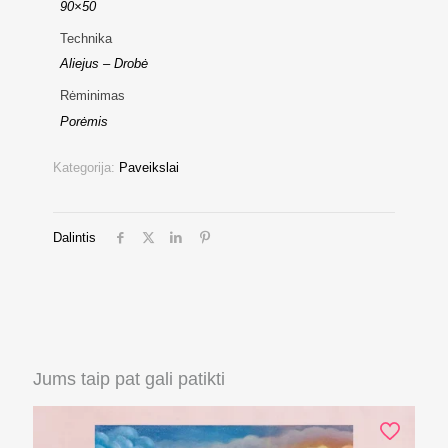
90×50
Technika
Aliejus – Drobė
Rėminimas
Porėmis
Kategorija:
Paveikslai
Dalintis
Jums taip pat gali patikti