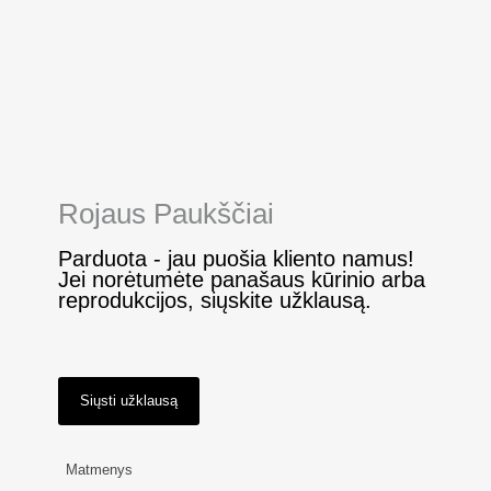
Rojaus Paukščiai
Parduota - jau puošia kliento namus!
Jei norėtumėte panašaus kūrinio arba
reprodukcijos, siųskite užklausą.
Siųsti užklausą
Matmenys