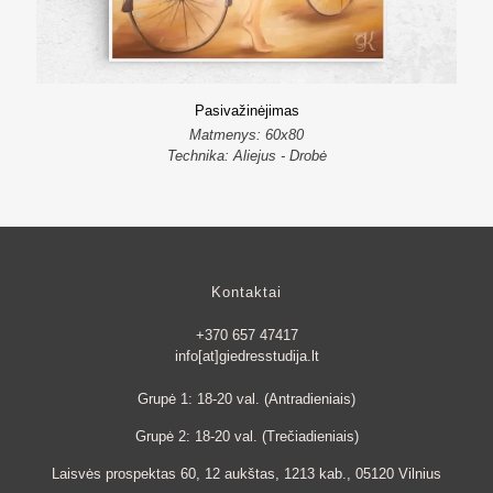
Pasivažinėjimas
Matmenys: 60x80
Technika: Aliejus - Drobė
Kontaktai
+370 657 47417
info[at]giedresstudija.lt
Grupė 1: 18-20 val. (Antradieniais)
Grupė 2: 18-20 val. (Trečiadieniais)
Laisvės prospektas 60, 12 aukštas, 1213 kab., 05120 Vilnius