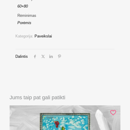
60×80
Rėminimas
Porėmis
Kategorija:
Paveikslai
Dalintis
Jums taip pat gali patikti