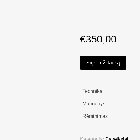
€
350,00
Siųsti užklausą
Technika
Matmenys
Rėminimas
Kategorija:
Paveikslai