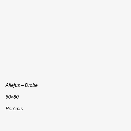
Aliejus – Drobė
60×80
Porėmis