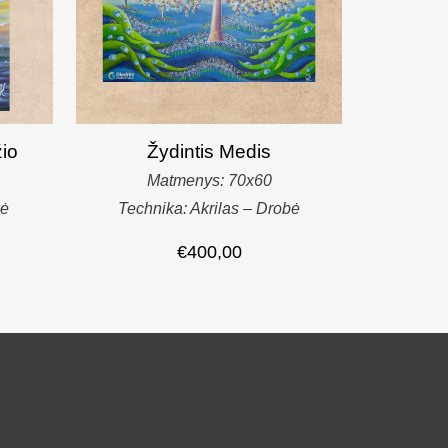
žio
Žydintis Medis
Matmenys: 70x60
bė
Technika: Akrilas – Drobė
€
400,00